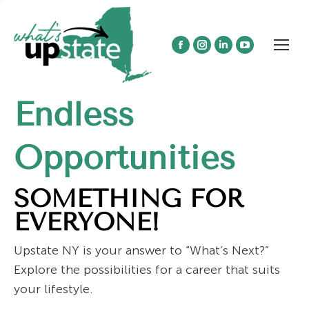
Facebook
Instagram
Linkedin
YouTube
page
page
page
page
opens
opens
opens
opens
Endless
in
in
in
in
new
new
new
new
window
window
window
window
Opportunities
SOMETHING FOR
EVERYONE!
Upstate NY is your answer to “What’s Next?”
Explore the possibilities for a career that suits
your lifestyle.