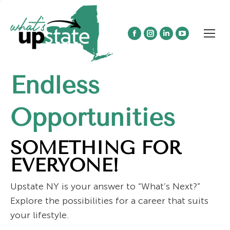
Facebook
Instagram
Linkedin
YouTube
page
page
page
page
opens
opens
opens
opens
Endless
in
in
in
in
new
new
new
new
window
window
window
window
Opportunities
SOMETHING FOR
EVERYONE!
Upstate NY is your answer to “What’s Next?”
Explore the possibilities for a career that suits
your lifestyle.