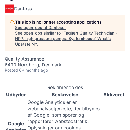
Danfoss
This job is no longer accepting applications
See open jobs at
Danfoss
.
See open jobs similar to "
Faglært Quality Technician -
HPP, high pressure pumps, Systemhouse
"
What's
Upstate NY
.
Quality Assurance
6430 Nordborg, Denmark
Posted
6+ months ago
Reklamecookies
Udbyder
Beskrivelse
Aktiveret
Google Analytics er en
webanalysetjeneste, der tilbydes
af Google, som sporer og
rapporterer webstedstrafik.
Google
Oplysninger om cookies