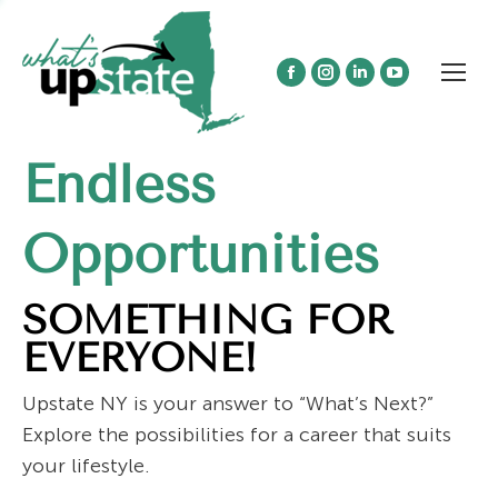
Facebook
Instagram
Linkedin
YouTube
page
page
page
page
opens
opens
opens
opens
Endless
in
in
in
in
new
new
new
new
window
window
window
window
Opportunities
SOMETHING FOR
EVERYONE!
Upstate NY is your answer to “What’s Next?”
Explore the possibilities for a career that suits
your lifestyle.